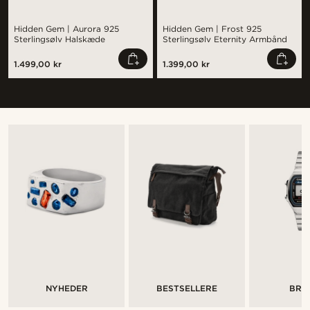
Hidden Gem | Aurora 925
Hidden Gem | Frost 925
Sterlingsølv Halskæde
Sterlingsølv Eternity Armbånd
1.499,00 kr
1.399,00 kr
NYHEDER
BESTSELLERE
BRA