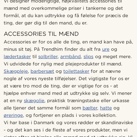
Vi designer moderigtige, højkvalitets accessories til
mænd med overkommelige priser i tankerne og det
formål, at du kan udtrykke og få følelse for præcis de
ting, der gør dig til den mand, du er.
ACCESSORIES TIL MÆND
Accessories er for os alle de ting, en mand kan have på,
minus sit tøj. På Trendhim finder du alt fra
ure
og
lædertasker
til
solbriller
,
armbånd
,
slips
og meget mere.
Vi udvidede for nylig med plejeprodukter til mænd.
Skægpleje
,
barbersæt
og
toilettasker
for at nævne
nogle af vores nyeste tilføjelser. Det vigtigste for os er
at være tro mod de ting, der er vigtige for os - at
hjælpe enhver mand med at udtrykke sig selv. Vi mener
at en ny
skægolie
, praktisk træningstaske eller urkasse
alle tjener det samme formål som
bælter
,
hatte
og
øreringe
, og fortjener en plads i vores kollektion.
Vi har base i Danmark og vores rødder er skandinaviske
- og det kan ses i de fleste af vores produkter, men vi