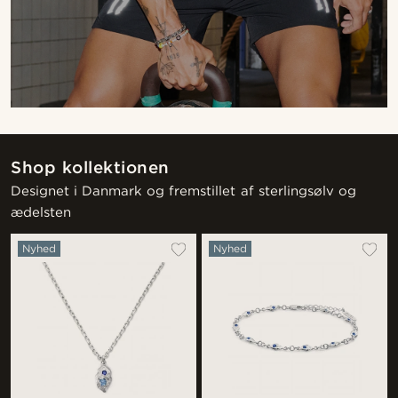
Shop kollektionen
Designet i Danmark og fremstillet af sterlingsølv og
ædelsten
Nyhed
Nyhed