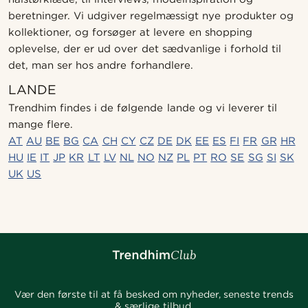
beretninger. Vi udgiver regelmæssigt nye produkter og
kollektioner, og forsøger at levere en shopping
oplevelse, der er ud over det sædvanlige i forhold til
det, man ser hos andre forhandlere.
LANDE
Trendhim findes i de følgende lande og vi leverer til
mange flere.
AT
AU
BE
BG
CA
CH
CY
CZ
DE
DK
EE
ES
FI
FR
GR
HR
HU
IE
IT
JP
KR
LT
LV
NL
NO
NZ
PL
PT
RO
SE
SG
SI
SK
UK
US
Vær den første til at få besked om nyheder, seneste trends
& særlige tilbud.