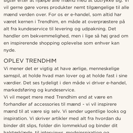
sigter efter at hjælpe alle mænd med at udtrykke sig. Vi
vil gerne gøre vores produkter nemt tilgængelige til alle
mænd verden over. For os er e-handel, som altid har
været kernen i Trendhim, en måde at overpræstere på
alt fra kundeservice til levering og udpakning. Det
handler om bekvemmelighed, men i lige så høj grad om
en inspirerende shopping oplevelse som enhver kan
nyde.
OPLEV TRENDHIM
Vi mener det er vigtig at have ærlige, menneskelige
samspil, at holde hvad man lover og at holde fast i sine
værdier. Det ses tydeligt i den måde vi driver e-handel,
markedsføring og kundeservice.
Vi vil meget mere med Trendhim end at være en
forhandler af accessories til mænd - vi vil inspirere
mænd til at være sig selv. Vi sender ugentlige looks og
inspiration. Vi skriver artikler med alt fra hvordan du
binder dit slips, folder din lommeklud og binder dit
halstørklæde, til interviews, modeinspiration og