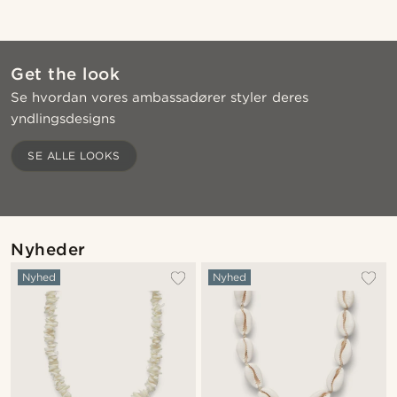
Get the look
Se hvordan vores ambassadører styler deres
yndlingsdesigns
Shop looket
Sh
SE ALLE LOOKS
@jaimedeelgado
Nyheder
Nyhed
Nyhed