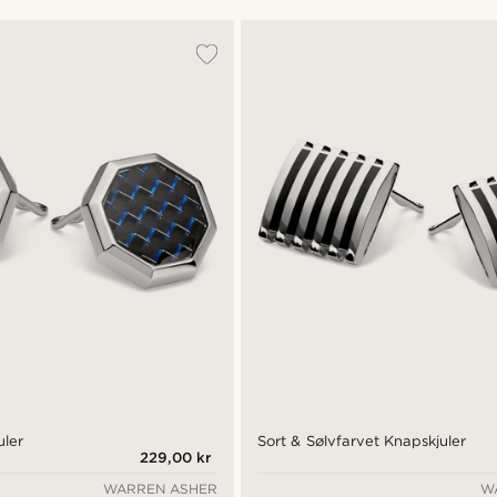
uler
Sort & Sølvfarvet Knapskjuler
229,00 kr
WARREN ASHER
W