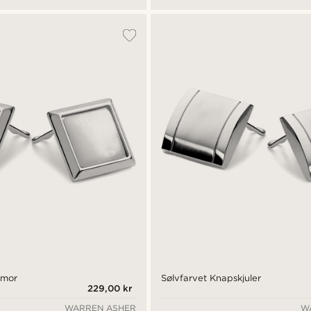
emor
Sølvfarvet Knapskjuler
229,00 kr
WARREN ASHER
W