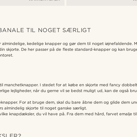
ANALE TIL NOGET SÆRLIGT
 almindelige, kedelige knapper og gør dem til noget iøjnefaldende. Me
n skjorte. De her passer på de fleste standard-knapper og kan bruges 
ntoret.
 til manchetknapper. I stedet for at købe en skjorte med fancy dobbe
ige lejligheder, når du gerne vil se bedst muligt ud, kan de også br
rteknapper. For at bruge dem, skal du bare åbne dem og glide dem u
s almindelig skjorte til noget ganske særligt.
hvilke knapdæksler, du vil have på. Fra dem med hård, farvet emalje t
KSLER?