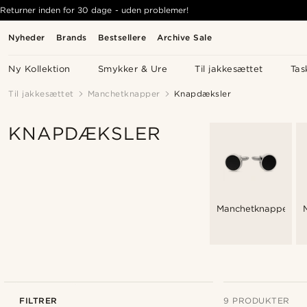
Returner inden for 30 dage - uden problemer!
Nyheder
Brands
Bestsellere
Archive Sale
Ny Kollektion
Smykker & Ure
Til jakkesættet
Tas
Til jakkesættet
Manchetknapper
Knapdæksler
KNAPDÆKSLER
Manchetknapper
FILTRER
9 PRODUKTER