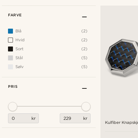
FARVE
Blå
(2)
Hvid
(2)
Sort
(2)
Stål
(5)
Sølv
(5)
PRIS
kr
kr
Kulfiber Knapskj