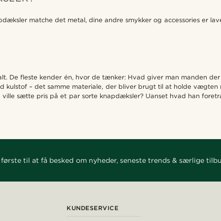
æksler matche det metal, dine andre smykker og accessories er lavet af
alt. De fleste kender én, hvor de tænker: Hvad giver man manden der h
kulstof – det samme materiale, der bliver brugt til at holde vægten n
g ville sætte pris på et par sorte knapdæksler? Uanset hvad han foret
første til at få besked om nyheder, seneste trends & særlige tilb
KUNDESERVICE