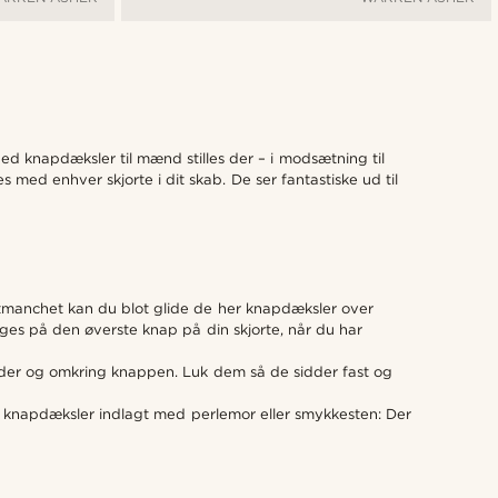
d knapdæksler til mænd stilles der – i modsætning til
med enhver skjorte i dit skab. De ser fantastiske ud til
ltmanchet kan du blot glide de her knapdæksler over
uges på den øverste knap på din skjorte, når du har
nder og omkring knappen. Luk dem så de sidder fast og
il knapdæksler indlagt med perlemor eller smykkesten: Der