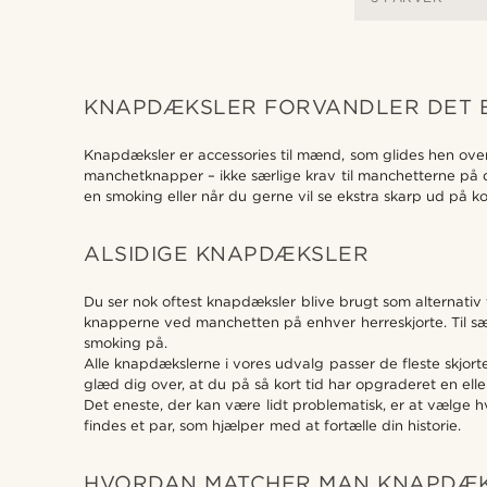
KNAPDÆKSLER FORVANDLER DET B
Knapdæksler er accessories til mænd, som glides hen over
manchetknapper – ikke særlige krav til manchetterne på di
en smoking eller når du gerne vil se ekstra skarp ud på ko
ALSIDIGE KNAPDÆKSLER
Du ser nok oftest knapdæksler blive brugt som alternativ
knapperne ved manchetten på enhver herreskjorte. Til særl
smoking på.
Alle knapdækslerne i vores udvalg passer de fleste skjo
glæd dig over, at du på så kort tid har opgraderet en eller
Det eneste, der kan være lidt problematisk, er at vælge 
findes et par, som hjælper med at fortælle din historie.
HVORDAN MATCHER MAN KNAPDÆ