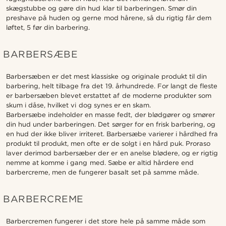
skægstubbe og gøre din hud klar til barberingen. Smør din
preshave på huden og gerne mod hårene, så du rigtig får dem
løftet, 5 før din barbering.
BARBERSÆBE
Barbersæben er det mest klassiske og originale produkt til din
barbering, helt tilbage fra det 19. århundrede. For langt de fleste
er barbersæben blevet erstattet af de moderne produkter som
skum i dåse, hvilket vi dog synes er en skam.
Barbersæbe indeholder en masse fedt, der blødgører og smører
din hud under barberingen. Det sørger for en frisk barbering, og
en hud der ikke bliver irriteret. Barbersæbe varierer i hårdhed fra
produkt til produkt, men ofte er de solgt i en hård puk. Proraso
laver derimod barbersæber der er en anelse blødere, og er rigtig
nemme at komme i gang med. Sæbe er altid hårdere end
barbercreme, men de fungerer basalt set på samme måde.
BARBERCREME
Barbercremen fungerer i det store hele på samme måde som