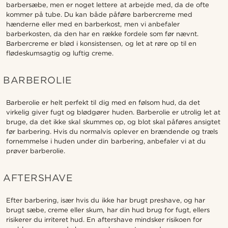
barbersæbe, men er noget lettere at arbejde med, da de ofte
kommer på tube. Du kan både påføre barbercreme med
hænderne eller med en barberkost, men vi anbefaler
barberkosten, da den har en række fordele som før nævnt.
Barbercreme er blød i konsistensen, og let at røre op til en
flødeskumsagtig og luftig creme.
BARBEROLIE
Barberolie er helt perfekt til dig med en følsom hud, da det
virkelig giver fugt og blødgører huden. Barberolie er utrolig let at
bruge, da det ikke skal skummes op, og blot skal påføres ansigtet
før barbering. Hvis du normalvis oplever en brændende og træls
fornemmelse i huden under din barbering, anbefaler vi at du
prøver barberolie.
AFTERSHAVE
Efter barbering, især hvis du ikke har brugt preshave, og har
brugt sæbe, creme eller skum, har din hud brug for fugt, ellers
risikerer du irriteret hud. En aftershave mindsker risikoen for