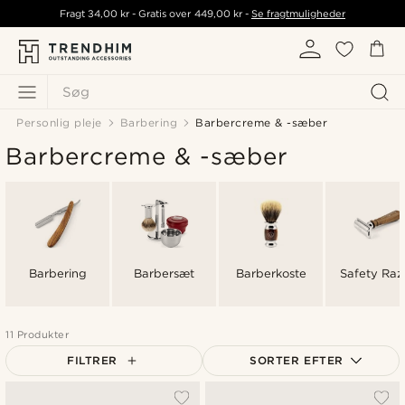
Fragt
34,00 kr
- Gratis over
449,00 kr
-
Se fragtmuligheder
Søg
Personlig pleje
Barbering
Barbercreme & -sæber
Barbercreme & -sæber
Barbering
Barbersæt
Barberkoste
Safety Raz
11 Produkter
FILTRER
SORTER EFTER
Mest populære