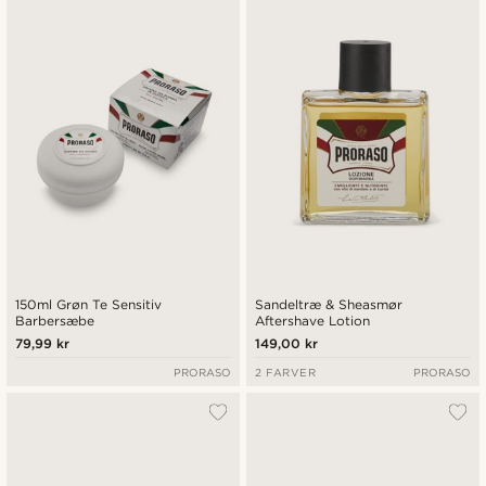
Nyeste
Laveste pris
Højeste pris
150ml Grøn Te Sensitiv
Sandeltræ & Sheasmør
Barbersæbe
Aftershave Lotion
79,99 kr
149,00 kr
PRORASO
2 FARVER
PRORASO