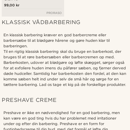
99,00 kr
PRORASO
KLASSISK VÅDBARBERING
En klassisk barbering kræver en god barbercreme eller
barbersæbe til at blødgøre hårene og gøre huden klar til
barberingen.
Til en rigtig klassisk barbering skal du bruge en barberkost, der
bruges til at røre barbersæben eller barbercremen op med.
Barberkosten, udover at blødgøre og løfte skægget, sørger også
for at exfoliere huden imens du påfører sæben, og fjerner derved
døde hudceller. Samtidig har barberkosten den fordel, at den kan
komme sæben helt ind under selv de små hår og sørge for en
tættere barbering. Lad os tage et kig på de forskellige produkter.
PRESHAVE CREME
Preshave er ikke en nødvendighed for en god barbering, men
kan være en god ting hvis du har problemet med irritationer
under og efter din barbering. Preshave er en form for
fugtighedscreme til din hud, med det formål at løfte din