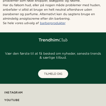
problemer som røde knopper, skægpest og rødme.
Har du følsom hud, eller på nogen måde problemer med huden,
anbefaler vi altid at bruge en helt neutral aftershave uden
parabener og parfume. Alternativt kan du sagtens bruge en
almindelig ansigtscreme efter din barbering.
Se hele vores udvalg af
barberprodukter
Vær den første til at få besked om nyheder, seneste trends
& særlige tilbud.
TILMELD DIG
INSTAGRAM
YOUTUBE