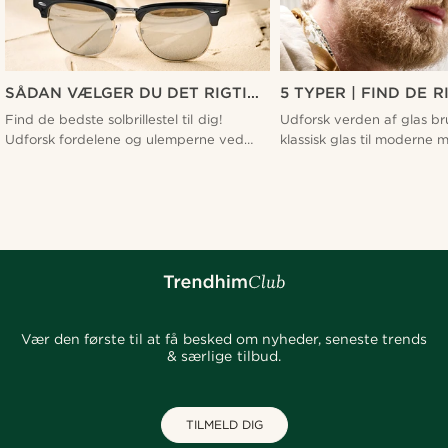
SÅDAN VÆLGER DU DET RIGTIGE
5 TYPER | FIND DE R
STELMATERIALE TIL DINE
SOLBRILLEGLAS TIL 
Find de bedste solbrillestel til dig!
Udforsk verden af glas brug
SOLBRILLER | FORDELE OG
Udforsk fordelene og ulemperne ved
klassisk glas til moderne
ULEMPER
rustfrit stål, aluminium, titanium, TR90,
TAC, PC, CR-39 og trivex. 
acetat og træ. Find den perfekte
dækker det hele.
pasform!
Vær den første til at få besked om nyheder, seneste trends
& særlige tilbud.
TILMELD DIG