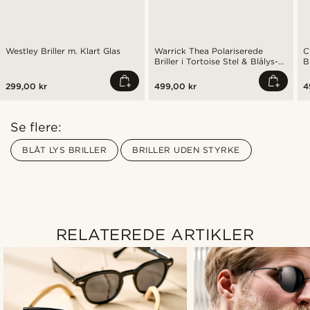
Westley Briller m. Klart Glas
Warrick Thea Polariserede
C
Briller i Tortoise Stel & Blålys-
B
Blokerende Linser
299,00 kr
499,00 kr
4
Se flere:
BLÅT LYS BRILLER
BRILLER UDEN STYRKE
RELATEREDE ARTIKLER