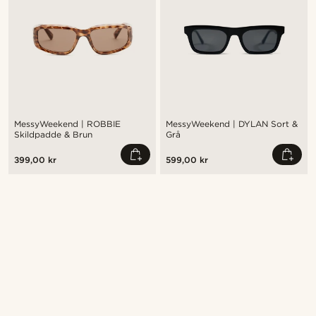
MessyWeekend | ROBBIE
MessyWeekend | DYLAN Sort &
Skildpadde & Brun
Grå
399,00 kr
599,00 kr