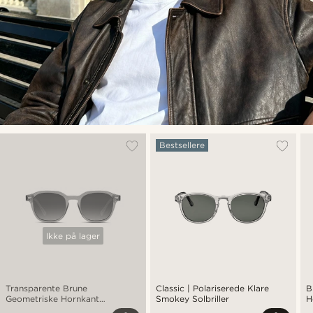
Bestsellere
Ikke på lager
Transparente Brune
Classic | Polariserede Klare
B
Geometriske Hornkant
Smokey Solbriller
H
Polariserede Solbriller