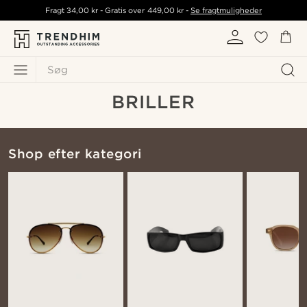
Fragt
34,00 kr
- Gratis over
449,00 kr
-
Se fragtmuligheder
Søg
BRILLER
Shop efter kategori