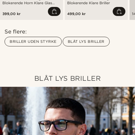
Blokerende Horn Klare Glas
Blokerende Klare Briller
Briller
399,00 kr
499,00 kr
1
Se flere:
BRILLER UDEN STYRKE
BLÅT LYS BRILLER
BLÅT LYS BRILLER