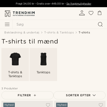
Fragt
34,00 kr
- Gratis over
449,00 kr
-
Se fragtmuligheder
Søg
Beklædning & undertøj
T-shirts & Tanktops
T-shirts
T-shirts til mænd
T-shirts &
Tanktops
Tanktops
3 Produkter
FILTRER
SORTER EFTER
Mest populære
Nyhed
Nyhed