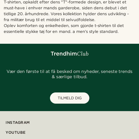
T-shirten, opkaldt efter dens "T"-formede design, er blevet et
must-have i enhver mands garderobe, siden dens debut i det
tidlige 20. århundrede. Vores kollektion hylder dens udvikling -
fra militær brug til et middel til selvudfoldelse.
Oplev komforten og enkelheden, som gjorde t-shirten til det
essentielle stykke tøj for en mand. a men's style standard.
Vær den første til at få besked om nyheder, seneste trends
& særlige tilbud.
TILMELD DIG
INSTAGRAM
YOUTUBE