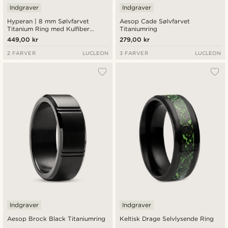
Indgraver
Indgraver
Hyperan | 8 mm Sølvfarvet
Aesop Cade Sølvfarvet
Titanium Ring med Kulfiber
Titaniumring
Indlæg
449,00 kr
279,00 kr
2 FARVER
LUCLEON
3 FARVER
LUCLEON
Indgraver
Indgraver
Aesop Brock Black Titaniumring
Keltisk Drage Selvlysende Ring