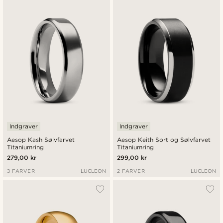
Nyeste
Laveste pris
Højeste pris
Indgraver
Indgraver
Aesop Kash Sølvfarvet
Aesop Keith Sort og Sølvfarvet
Titaniumring
Titaniumring
279,00 kr
299,00 kr
3 FARVER
LUCLEON
2 FARVER
LUCLEON