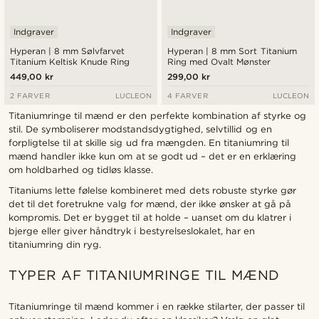
Indgraver
Indgraver
Hyperan | 8 mm Sølvfarvet
Hyperan | 8 mm Sort Titanium
Titanium Keltisk Knude Ring
Ring med Ovalt Mønster
449,00 kr
299,00 kr
2 FARVER
LUCLEON
4 FARVER
LUCLEON
Titaniumringe til mænd er den perfekte kombination af styrke og
stil. De symboliserer modstandsdygtighed, selvtillid og en
forpligtelse til at skille sig ud fra mængden. En titaniumring til
mænd handler ikke kun om at se godt ud – det er en erklæring
om holdbarhed og tidløs klasse.
Titaniums lette følelse kombineret med dets robuste styrke gør
det til det foretrukne valg for mænd, der ikke ønsker at gå på
kompromis. Det er bygget til at holde – uanset om du klatrer i
bjerge eller giver håndtryk i bestyrelseslokalet, har en
titaniumring din ryg.
TYPER AF TITANIUMRINGE TIL MÆND
Titaniumringe til mænd kommer i en række stilarter, der passer til