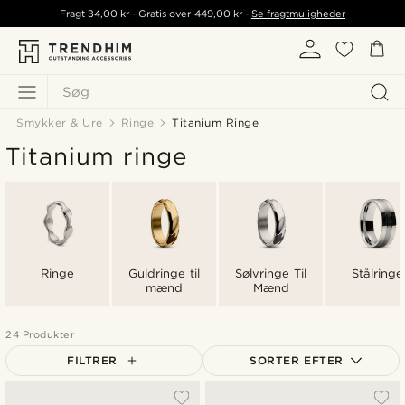
Fragt
34,00 kr
- Gratis over
449,00 kr
-
Se fragtmuligheder
Søg
Smykker & Ure
Ringe
Titanium Ringe
Titanium ringe
Ringe
Guldringe til
Sølvringe Til
Stålringe
mænd
Mænd
24 Produkter
FILTRER
SORTER EFTER
Mest populære