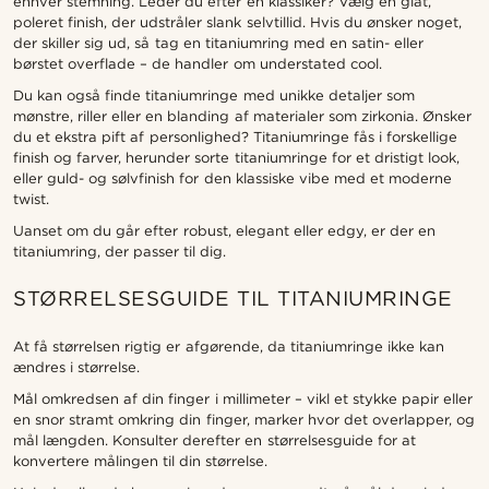
enhver stemning. Leder du efter en klassiker? Vælg en glat,
poleret finish, der udstråler slank selvtillid. Hvis du ønsker noget,
der skiller sig ud, så tag en titaniumring med en satin- eller
børstet overflade – de handler om understated cool.
Du kan også finde titaniumringe med unikke detaljer som
mønstre, riller eller en blanding af materialer som zirkonia. Ønsker
du et ekstra pift af personlighed? Titaniumringe fås i forskellige
finish og farver, herunder sorte titaniumringe for et dristigt look,
eller guld- og sølvfinish for den klassiske vibe med et moderne
twist.
Uanset om du går efter robust, elegant eller edgy, er der en
titaniumring, der passer til dig.
STØRRELSESGUIDE TIL TITANIUMRINGE
At få størrelsen rigtig er afgørende, da titaniumringe ikke kan
ændres i størrelse.
Mål omkredsen af din finger i millimeter – vikl et stykke papir eller
en snor stramt omkring din finger, marker hvor det overlapper, og
mål længden. Konsulter derefter en størrelsesguide for at
konvertere målingen til din størrelse.