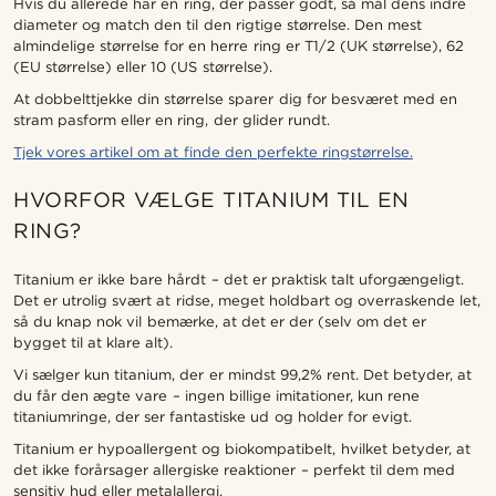
Hvis du allerede har en ring, der passer godt, så mål dens indre
diameter og match den til den rigtige størrelse. Den mest
almindelige størrelse for en herre ring er T1/2 (UK størrelse), 62
(EU størrelse) eller 10 (US størrelse).
At dobbelttjekke din størrelse sparer dig for besværet med en
stram pasform eller en ring, der glider rundt.
Tjek vores artikel om at finde den perfekte ringstørrelse.
HVORFOR VÆLGE TITANIUM TIL EN
RING?
Titanium er ikke bare hårdt – det er praktisk talt uforgængeligt.
Det er utrolig svært at ridse, meget holdbart og overraskende let,
så du knap nok vil bemærke, at det er der (selv om det er
bygget til at klare alt).
Vi sælger kun titanium, der er mindst 99,2% rent. Det betyder, at
du får den ægte vare – ingen billige imitationer, kun rene
titaniumringe, der ser fantastiske ud og holder for evigt.
Titanium er hypoallergent og biokompatibelt, hvilket betyder, at
det ikke forårsager allergiske reaktioner – perfekt til dem med
sensitiv hud eller metalallergi.