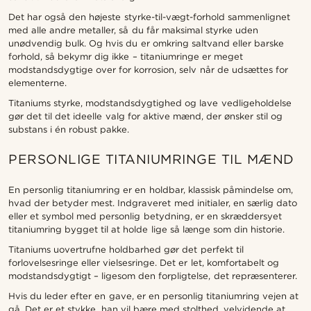
Det har også den højeste styrke-til-vægt-forhold sammenlignet
med alle andre metaller, så du får maksimal styrke uden
unødvendig bulk. Og hvis du er omkring saltvand eller barske
forhold, så bekymr dig ikke – titaniumringe er meget
modstandsdygtige over for korrosion, selv når de udsættes for
elementerne.
Titaniums styrke, modstandsdygtighed og lave vedligeholdelse
gør det til det ideelle valg for aktive mænd, der ønsker stil og
substans i én robust pakke.
PERSONLIGE TITANIUMRINGE TIL MÆND
En personlig titaniumring er en holdbar, klassisk påmindelse om,
hvad der betyder mest. Indgraveret med initialer, en særlig dato
eller et symbol med personlig betydning, er en skræddersyet
titaniumring bygget til at holde lige så længe som din historie.
Titaniums uovertrufne holdbarhed gør det perfekt til
forlovelsesringe eller vielsesringe. Det er let, komfortabelt og
modstandsdygtigt – ligesom den forpligtelse, det repræsenterer.
Hvis du leder efter en gave, er en personlig titaniumring vejen at
gå. Det er et stykke, han vil bære med stolthed, velvidende at