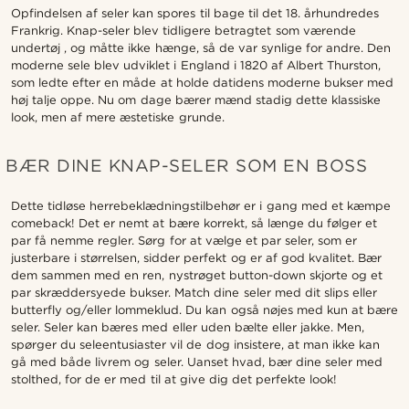
Opfindelsen af seler kan spores til bage til det 18. århundredes
Frankrig. Knap-seler blev tidligere betragtet som værende
undertøj , og måtte ikke hænge, så de var synlige for andre. Den
moderne sele blev udviklet i England i 1820 af Albert Thurston,
som ledte efter en måde at holde datidens moderne bukser med
høj talje oppe. Nu om dage bærer mænd stadig dette klassiske
look, men af mere æstetiske grunde.
BÆR DINE KNAP-SELER SOM EN BOSS
Dette tidløse herrebeklædningstilbehør er i gang med et kæmpe
comeback! Det er nemt at bære korrekt, så længe du følger et
par få nemme regler. Sørg for at vælge et par seler, som er
justerbare i størrelsen, sidder perfekt og er af god kvalitet. Bær
dem sammen med en ren, nystrøget button-down skjorte og et
par skræddersyede bukser. Match dine seler med dit slips eller
butterfly og/eller lommeklud. Du kan også nøjes med kun at bære
seler. Seler kan bæres med eller uden bælte eller jakke. Men,
spørger du seleentusiaster vil de dog insistere, at man ikke kan
gå med både livrem og seler. Uanset hvad, bær dine seler med
stolthed, for de er med til at give dig det perfekte look!