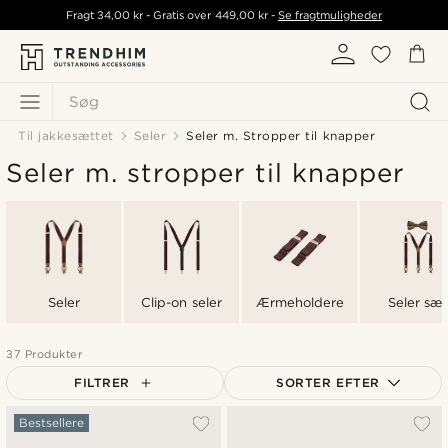
Fragt
34,00 kr
- Gratis over
449,00 kr
-
Se fragtmuligheder
Søg
Til jakkesættet
Seler
Seler m. Stropper til knapper
Seler m. stropper til knapper
Seler
Clip-on seler
Ærmeholdere
Seler sæt
37 Produkter
FILTRER
SORTER EFTER
Mest populære
Bestsellere