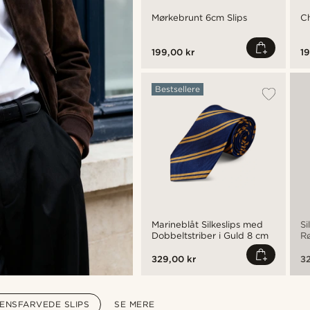
Mørkebrunt 6cm Slips
Ch
199,00 kr
19
Bestsellere
Marineblåt Silkeslips med
Si
Dobbeltstriber i Guld 8 cm
Rø
329,00 kr
32
ENSFARVEDE SLIPS
SE MERE