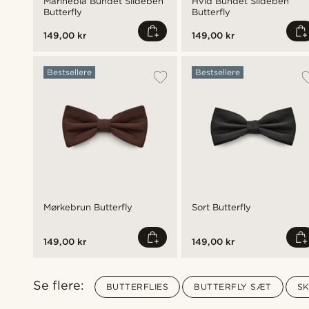
Marineblå Bundet Sildeben
Hvid Bundet Sildeben
Butterfly
Butterfly
149,00 kr
149,00 kr
Bestsellere
Bestsellere
Mørkebrun Butterfly
Sort Butterfly
149,00 kr
149,00 kr
Se flere:
BUTTERFLIES
BUTTERFLY SÆT
S