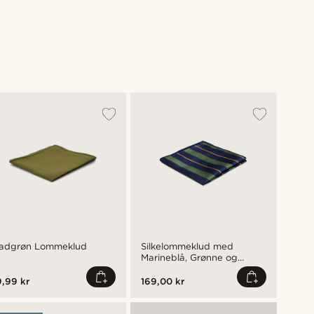
Best
ladgrøn Lommeklud
Silkelommeklud med
Mari
Marineblå, Grønne og
Guldfarvede Striber
,99 kr
169,00 kr
79,9