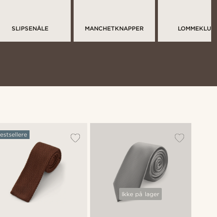
SLIPSENÅLE
MANCHETKNAPPER
LOMMEKLUD
estsellere
Ikke på lager