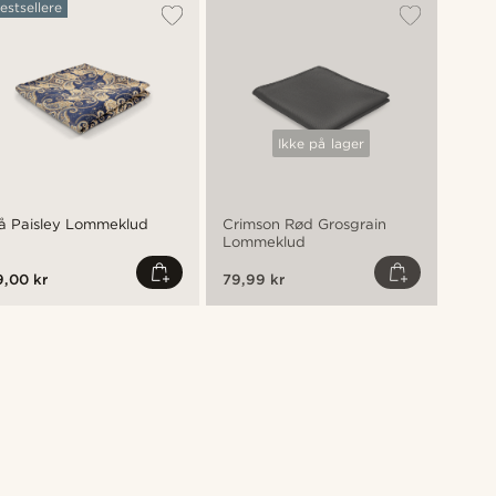
estsellere
Best
Ikke på lager
å Paisley Lommeklud
Crimson Rød Grosgrain
Bert
Lommeklud
Silke
,00 kr
79,99 kr
169,