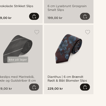
okolade Strikket Slips
6 cm Lysebrunt Grosgrain
Marin
Smalt Slips
Slips
9,00 kr
199,00 kr
199,
Ikke på lager
lkeslips med Marineblå,
Dianthus | 6 cm Brændt
Silk
de og Guldstriber 8 cm
Rødt & Blåt Blomster Slips
Mari
9,00 kr
229,00 kr
329,