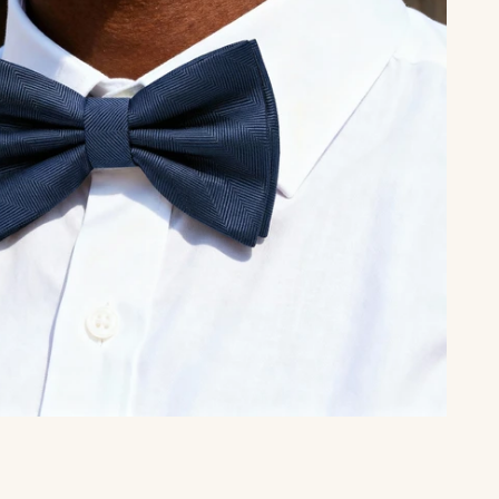
Marineblå Strikket Butterfly
Bryant Brux Silkebutterfly
149,00 kr
249,00 kr
Burgundy Bundet Sildeben
Cognac Bundet Grosgrain
Butterfly
Butterfly
149,00 kr
149,00 kr