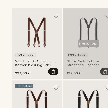
Ikke på lager
Personliggør
Personliggør
Vexel | Brede Mørkebrune
Slanke Sorte Seler m.
Konvertible X-ryg Seler
Stropper til Knapper
299,00 kr
199,00 kr
Bestsellere