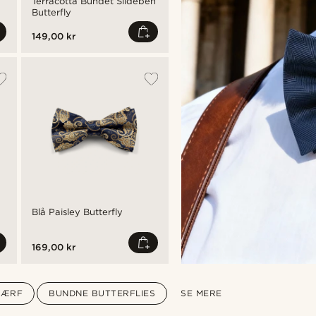
Terracotta Bundet Sildeben
Chokoladefarvet Strikket
Butterfly
Butterfly
149,00 kr
149,00 kr
Blå Paisley Butterfly
MARINEBLÅ & LYSEBLÅ
PAISLEY Bundet
Silkebutterfly
169,00 kr
249,00 kr
KÆRF
BUNDNE BUTTERFLIES
SE MERE