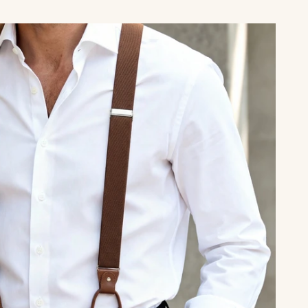
Ikke på lager
Personliggør
Personliggør
Brede Mørkegrønne
Brede Bourgognerøde
Konvertible Seler
Konvertible Seler
249,00 kr
249,00 kr