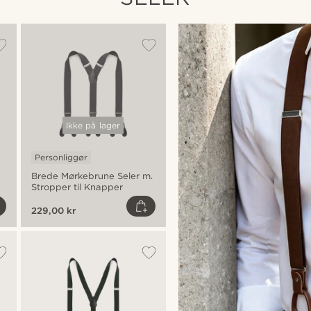
Ikke på lager
Personliggør
Personliggør
Brede Mørkebrune Seler m.
Brede Mørkebrune Seler
Stropper til Knapper
229,00 kr
229,00 kr
Bestsellere