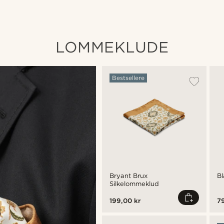
LOMMEKLUDE
Bestsellere
Bryant Brux
B
Silkelommeklud
199,00 kr
79