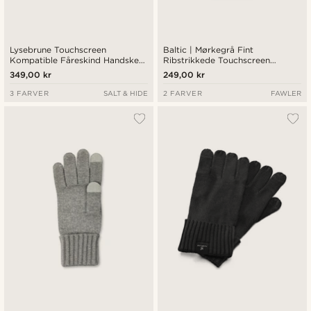
Lysebrune Touchscreen
Baltic | Mørkegrå Fint
Kompatible Fåreskind Handsker
Ribstrikkede Touchscreen
med Rem & Trykknap
Uldhandsker
349,00 kr
249,00 kr
3 FARVER
SALT & HIDE
2 FARVER
FAWLER