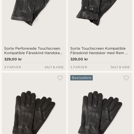
Sorte Perforerede Touchscreen
Sorte Touchscreen Kompatible
Kompatible Fåreskind Handsker
Fåreskind Handsker med Rem &
med Manchetter
Trykknap
329,00 kr
329,00 kr
3 FARVER
SALT & HIDE
3 FARVER
SALT & HIDE
Bestsellere