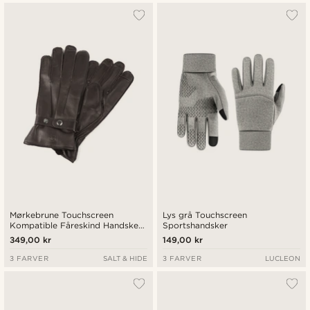
Mørkebrune Touchscreen
Lys grå Touchscreen
Kompatible Fåreskind Handsker
Sportshandsker
med Rem & Trykknap
349,00 kr
149,00 kr
3 FARVER
SALT & HIDE
3 FARVER
LUCLEON