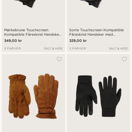
Mørkebrune Touchscreen
Sorte Touchscreen Kompatible
Kompatible Fåreskind Handsker
Fåreskind Handsker med
med Manchetter
Manchetter
349,00 kr
329,00 kr
3 FARVER
SALT & HIDE
3 FARVER
SALT & HIDE