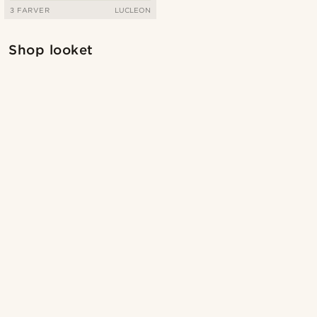
3 FARVER
LUCLEON
Shop looket
Sh
Shop looket
@kasperkiirk
@jaimedeelgado