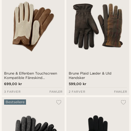
Brune & Elfenben Touchscreen
Brune Plaid Læder & Uld
Kompatible Fåreskind
Handsker
Kørehandsker
699,00 kr
599,00 kr
3 FARVER
FAWLER
2 FARVER
FAWLER
Bestsellere