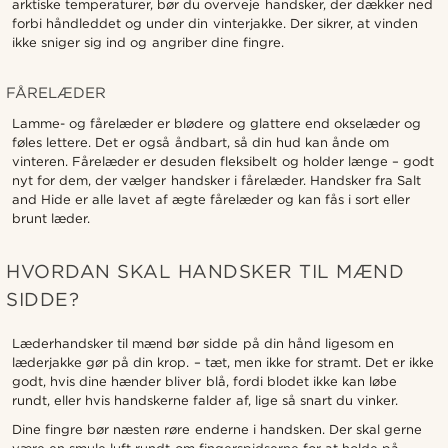
arktiske temperaturer, bør du overveje handsker, der dækker ned
forbi håndleddet og under din vinterjakke. Der sikrer, at vinden
ikke sniger sig ind og angriber dine fingre.
FÅRELÆDER
Lamme- og fårelæder er blødere og glattere end okselæder og
føles lettere. Det er også åndbart, så din hud kan ånde om
vinteren. Fårelæder er desuden fleksibelt og holder længe – godt
nyt for dem, der vælger handsker i fårelæder. Handsker fra Salt
and Hide er alle lavet af ægte fårelæder og kan fås i sort eller
brunt læder.
HVORDAN SKAL HANDSKER TIL MÆND
SIDDE?
Læderhandsker til mænd bør sidde på din hånd ligesom en
læderjakke gør på din krop. – tæt, men ikke for stramt. Det er ikke
godt, hvis dine hænder bliver blå, fordi blodet ikke kan løbe
rundt, eller hvis handskerne falder af, lige så snart du vinker.
Dine fingre bør næsten røre enderne i handsken. Der skal gerne