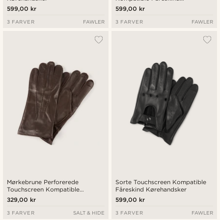
Kørehandsker
599,00 kr
599,00 kr
3 FARVER
FAWLER
3 FARVER
FAWLER
Mørkebrune Perforerede
Sorte Touchscreen Kompatible
Touchscreen Kompatible
Fåreskind Kørehandsker
Fåreskind Handsker med
329,00 kr
599,00 kr
Manchetter
3 FARVER
SALT & HIDE
3 FARVER
FAWLER