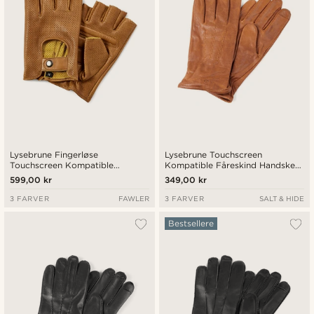
Lysebrune Fingerløse
Lysebrune Touchscreen
Touchscreen Kompatible
Kompatible Fåreskind Handsker
Kørehandsker
med Manchetter
599,00 kr
349,00 kr
3 FARVER
FAWLER
3 FARVER
SALT & HIDE
Bestsellere