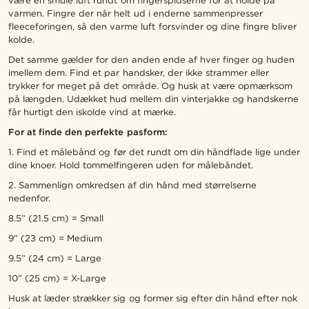
være en smule luft rundt om fingerspidserne for at holde på
varmen. Fingre der når helt ud i enderne sammenpresser
fleeceforingen, så den varme luft forsvinder og dine fingre bliver
kolde.
Det samme gælder for den anden ende af hver finger og huden
imellem dem. Find et par handsker, der ikke strammer eller
trykker for meget på det område. Og husk at være opmærksom
på længden. Udækket hud mellem din vinterjakke og handskerne
får hurtigt den iskolde vind at mærke.
For at finde den perfekte pasform:
1. Find et målebånd og før det rundt om din håndflade lige under
dine knoer. Hold tommelfingeren uden for målebåndet.
2. Sammenlign omkredsen af din hånd med størrelserne
nedenfor.
8.5” (21.5 cm) = Small
9” (23 cm) = Medium
9.5” (24 cm) = Large
10” (25 cm) = X-Large
Husk at læder strækker sig og former sig efter din hånd efter nok