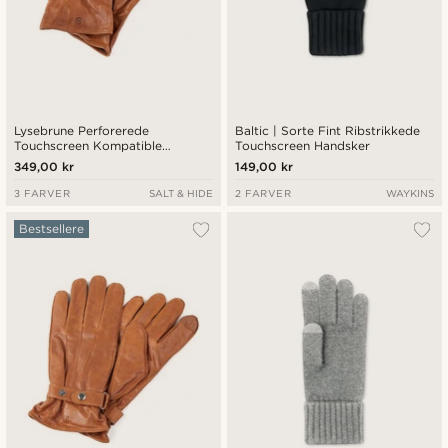
Lysebrune Perforerede
Baltic | Sorte Fint Ribstrikkede
Touchscreen Kompatible
Touchscreen Handsker
Fåreskind Handsker med
349,00 kr
149,00 kr
Manchetter
3 FARVER
SALT & HIDE
2 FARVER
WAYKINS
Bestsellere