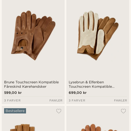
Nyeste
Laveste pris
Højeste pris
Brune Touchscreen Kompatible
Lysebrun & Elfenben
Fåreskind Kørehandsker
Touchscreen Kompatible
Fåreskind Kørehandsker
599,00 kr
699,00 kr
3 FARVER
FAWLER
3 FARVER
FAWLER
Bestsellere