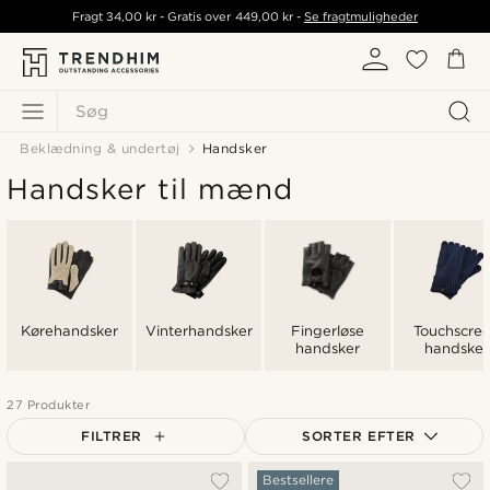
Fragt
34,00 kr
- Gratis over
449,00 kr
-
Se fragtmuligheder
Søg
Beklædning & undertøj
Handsker
Handsker til mænd
Kørehandsker
Vinterhandsker
Fingerløse
Touchscre
handsker
handsker
27 Produkter
FILTRER
SORTER EFTER
Mest populære
Bestsellere