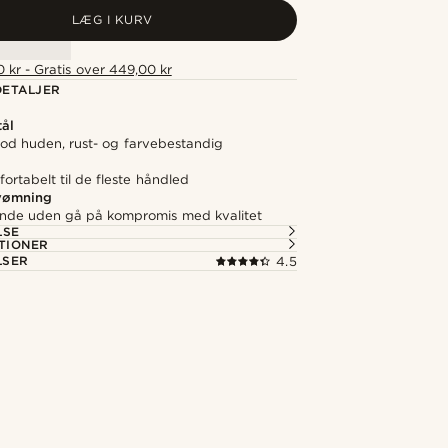
LÆG I KURV
 kr - Gratis over 449,00 kr
ETALJER
tål
d huden, rust- og farvebestandig
ortabelt til de fleste håndled
svømning
nde uden gå på kompromis med kvalitet
LSE
TIONER
LSER
4.5