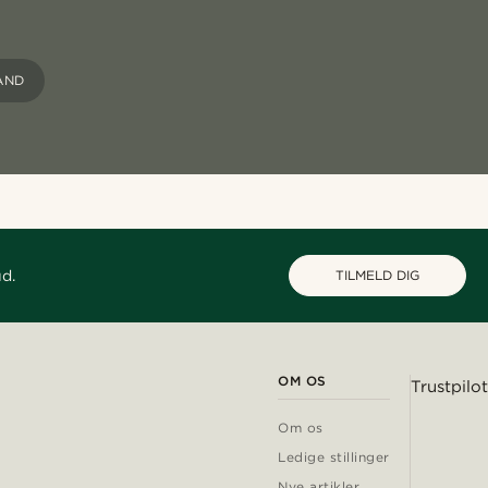
ÅND
ud.
TILMELD DIG
OM OS
Trustpilot
Om os
Ledige stillinger
Nye artikler