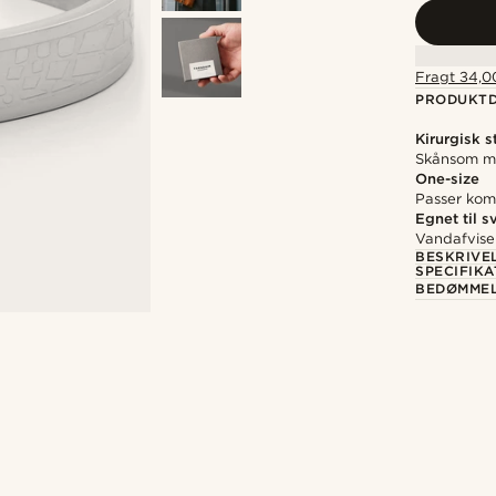
Fragt 34,00
PRODUKTD
Kirurgisk s
Skånsom mo
One-size
Passer komf
Egnet til 
Vandafvise
BESKRIVE
SPECIFIKA
BEDØMME