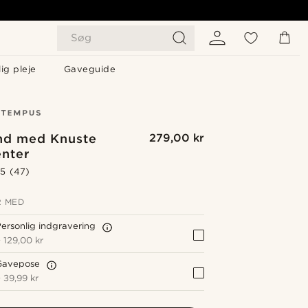
Søg
ig pleje
Gaveguide
d med Knuste
279,00 kr
nter
.5
(47)
 MED
ersonlig indgravering
+
129,00 kr
Gavepose
+
39,99 kr