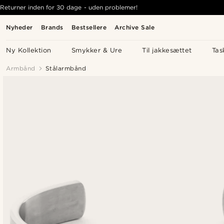
Returner inden for 30 dage - uden problemer!
Nyheder
Brands
Bestsellere
Archive Sale
Ny Kollektion
Smykker & Ure
Til jakkesættet
Tas
Armbånd
Stålarmbånd