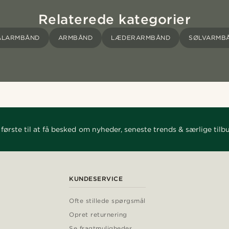
Relaterede kategorier
ÅLARMBÅND
ARMBÅND
LÆDERARMBÅND
SØLVARMB
første til at få besked om nyheder, seneste trends & særlige tilb
KUNDESERVICE
Ofte stillede spørgsmål
Opret returnering
Se fragtmuligheder