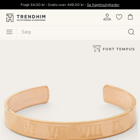
Fragt
34,00 kr
- Gratis over
449,00 kr
-
Se fragtmuligheder
Søg