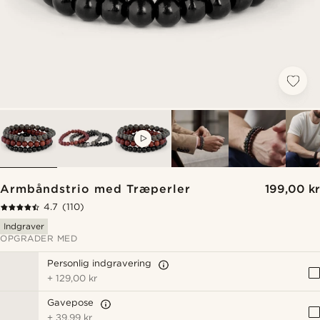
VIDEO
Armbåndstrio med Træperler
199,00 kr
4.7
(110)
Indgraver
OPGRADER MED
Personlig indgravering
+
129,00 kr
Gavepose
+
39,99 kr