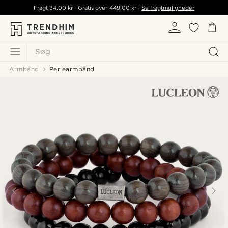
Fragt
34,00 kr
- Gratis over
449,00 kr
-
Se fragtmuligheder
Søg
Armbånd
Perlearmbånd