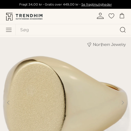
Fragt
34,00 kr
- Gratis over
449,00 kr
-
Se fragtmuligheder
Søg