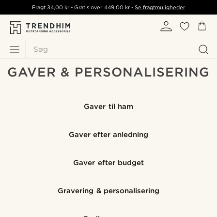
Fragt
34,00 kr
- Gratis over
449,00 kr
-
Se fragtmuligheder
Søg
GAVER & PERSONALISERING
Gaver til ham
Gaver efter anledning
Gaver efter budget
Gravering & personalisering