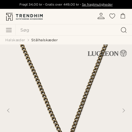
Fragt
34,00 kr
- Gratis over
449,00 kr
-
Se fragtmuligheder
Søg
Halskæder
Stålhalskæder