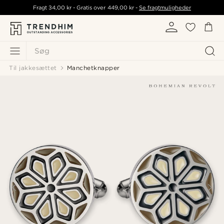
Fragt
34,00 kr
- Gratis over
449,00 kr
-
Se fragtmuligheder
Søg
Til jakkesættet
Manchetknapper