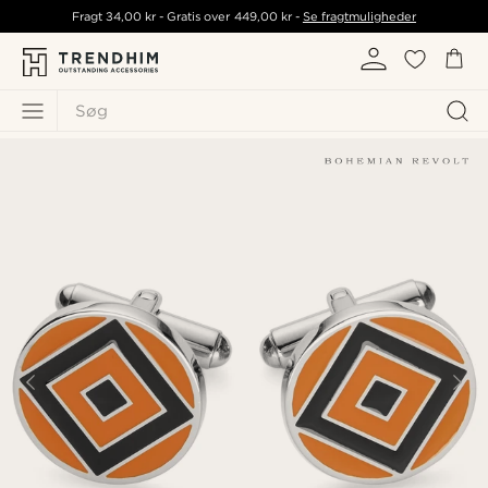
Fragt
34,00 kr
- Gratis over
449,00 kr
-
Se fragtmuligheder
Søg