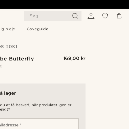
Søg
ig pleje
Gaveguide
be Butterfly
169,00 kr
.0
å lager
du at få besked, når produktet igen er
eligt?
iladresse *