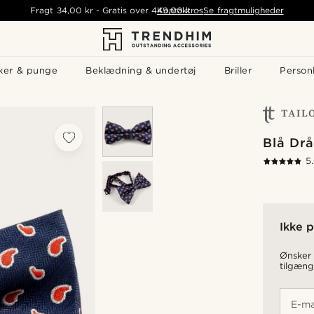
Fragt
34,00 kr
-
Gratis over
449,00 kr
Kontakt os
-
Se fragtmuligheder
ker & punge
Beklædning & undertøj
Briller
Personl
Blå Drå
5
Ikke p
Ønsker 
tilgæng
E-ma