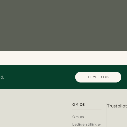
ud.
TILMELD DIG
OM OS
Trustpilot
Om os
Ledige stillinger