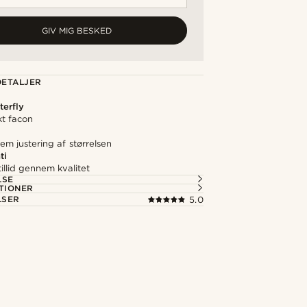
GIV MIG BESKED
ETALJER
terfly
kt facon
em justering af størrelsen
ti
illid gennem kvalitet
LSE
TIONER
LSER
5.0