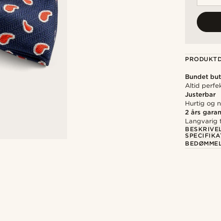
PRODUKTD
Bundet but
Altid perfe
Justerbar
Hurtig og n
2 års garan
Langvarig t
BESKRIVE
SPECIFIKA
BEDØMME