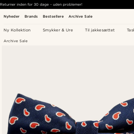
Returner inden for 30 dage - uden problemer!
Nyheder
Brands
Bestsellere
Archive Sale
Ny Kollektion
Smykker & Ure
Til jakkesættet
Tas
Archive Sale