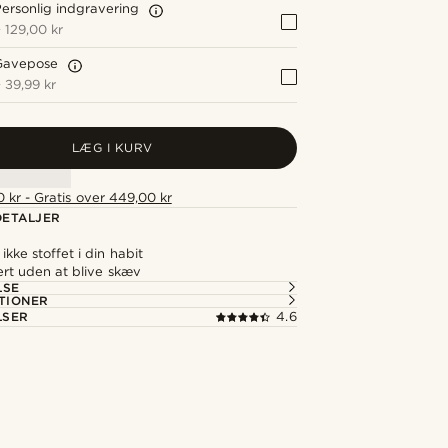
ersonlig indgravering
+
129,00 kr
Gavepose
+
39,99 kr
LÆG I KURV
 kr - Gratis over 449,00 kr
ETALJER
ikke stoffet i din habit
ert uden at blive skæv
LSE
TIONER
LSER
4.6