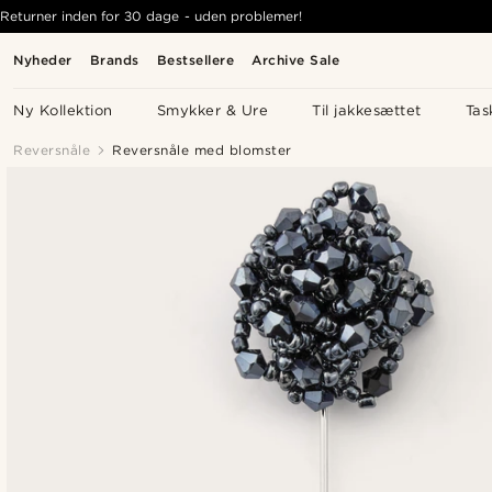
Returner inden for 30 dage - uden problemer!
Nyheder
Brands
Bestsellere
Archive Sale
Ny Kollektion
Smykker & Ure
Til jakkesættet
Tas
Reversnåle
Reversnåle med blomster