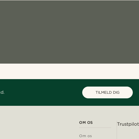
ud.
TILMELD DIG
OM OS
Trustpilot
Om os