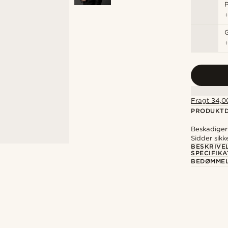
P
Fragt 34,00
PRODUKTD
Beskadiger 
Sidder sikk
BESKRIVE
SPECIFIKA
BEDØMME