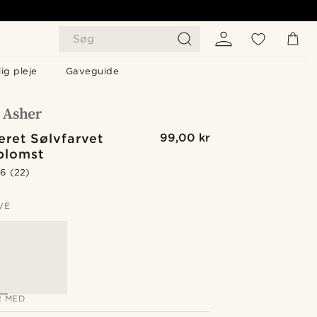
Søg
ig pleje
Gaveguide
eret Sølvfarvet
99,00 kr
blomst
.6
(22)
VE
 MED