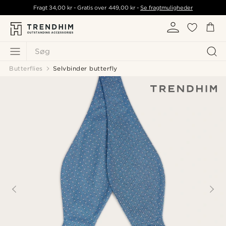
Fragt
34,00 kr
- Gratis over
449,00 kr
-
Se fragtmuligheder
Søg
Butterflies
Selvbinder butterfly