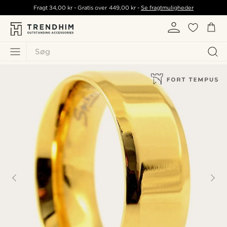
Fragt
34,00 kr
- Gratis over
449,00 kr
-
Se fragtmuligheder
Søg