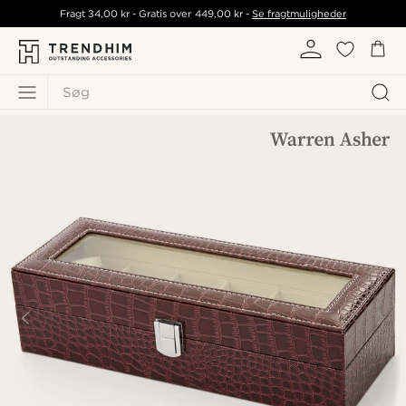
Fragt
34,00 kr
- Gratis over
449,00 kr
-
Se fragtmuligheder
Søg