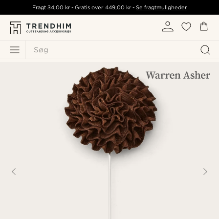
Fragt
34,00 kr
- Gratis over
449,00 kr
-
Se fragtmuligheder
Søg