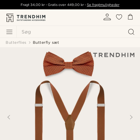
Fragt
34,00 kr
- Gratis over
449,00 kr
-
Se fragtmuligheder
Søg
Butterflies
Butterfly sæt