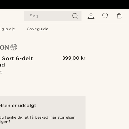
Søg
ig pleje
Gaveguide
 Sort 6-delt
399,00 kr
nd
.0
elsen er udsolgt
u tænke dig at få besked, når størrelsen
 igen?