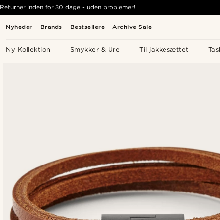
Returner inden for 30 dage - uden problemer!
Nyheder
Brands
Bestsellere
Archive Sale
Ny Kollektion
Smykker & Ure
Til jakkesættet
Tas