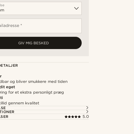
lse
iladresse *
GIV MIG BESKED
ETALJER
r
ldbar og bliver smukkere med tiden
 dit eget
ering for et ekstra personligt præg
ti
illid gennem kvalitet
LSE
TIONER
LSER
5.0