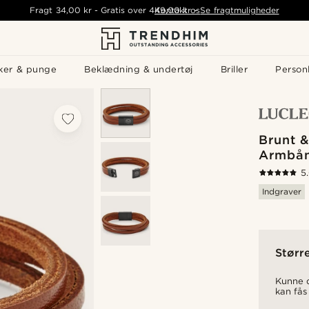
Fragt
34,00 kr
-
Gratis over
449,00 kr
Kontakt os
-
Se fragtmuligheder
ker & punge
Beklædning & undertøj
Briller
Personl
Brunt &
Armbå
5
Indgraver
Størr
Kunne d
kan fås