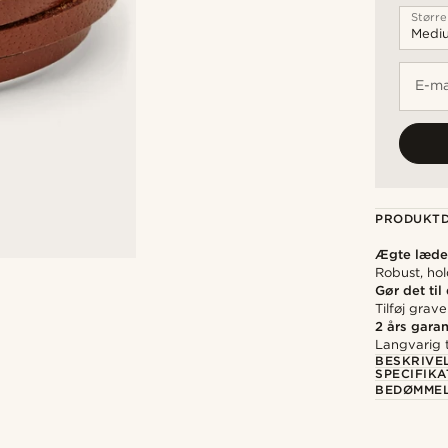
Større
E-ma
PRODUKTD
Ægte læde
Robust, ho
Gør det til
Tilføj grav
2 års garan
Langvarig t
BESKRIVE
SPECIFIKA
BEDØMME