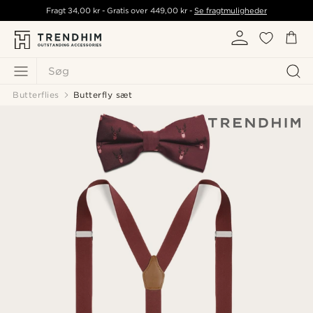
Fragt
34,00 kr
- Gratis over
449,00 kr
-
Se fragtmuligheder
Søg
Butterflies
Butterfly sæt