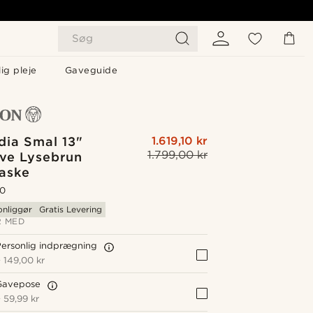
Søg
ig pleje
Gaveguide
ia Smal 13"
1.619,10 kr
1.799,00 kr
ive Lysebrun
aske
.0
onliggør
Gratis Levering
 MED
ersonlig indprægning
+
149,00 kr
Gavepose
+
59,99 kr