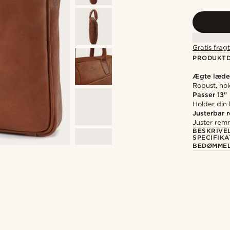
Gratis frag
PRODUKTD
Ægte læde
Robust, ho
Passer 13"
Holder din
Justerbar 
Juster rem
BESKRIVE
SPECIFIKA
BEDØMME