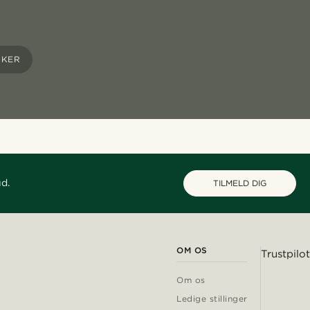
SKER
ud.
TILMELD DIG
OM OS
Trustpilot
Om os
Ledige stillinger