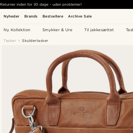
Returner inden for 30 dage - uden problemer!
Nyheder
Brands
Bestsellere
Archive Sale
Ny Kollektion
Smykker & Ure
Til jakkesættet
Tas
Tasker
Skuldertasker