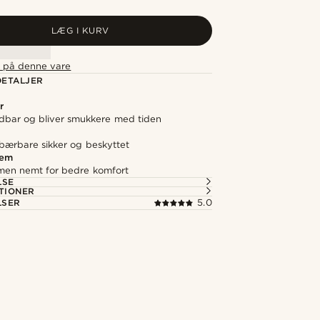
LÆG I KURV
t på denne vare
ETALJER
r
ldbar og bliver smukkere med tiden
 bærbare sikker og beskyttet
rem
men nemt for bedre komfort
LSE
TIONER
LSER
5.0