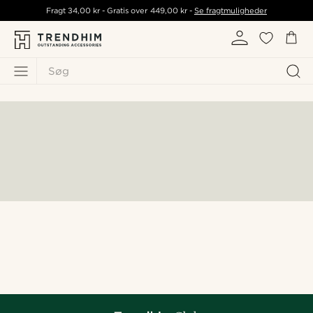
Fragt
34,00 kr
- Gratis over
449,00 kr
-
Se fragtmuligheder
Søg