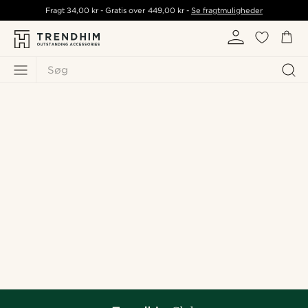
Fragt
34,00 kr
- Gratis over
449,00 kr
-
Se fragtmuligheder
Søg