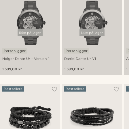
Ikke på lager
Ikke på lager
Personliggør
Personliggør
Holger Dante Ur - Version 1
Daniel Dante Ur V1
A
1.599,00 kr
1.599,00 kr
1
Bestsellere
Bestsellere