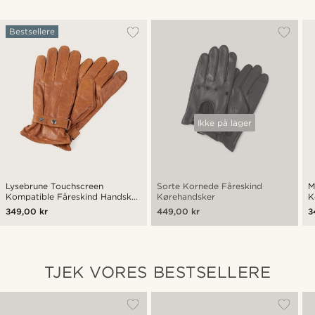
Bestsellere
Ikke på lager
Lysebrune Touchscreen
Sorte Kornede Fåreskind
M
Kompatible Fåreskind Handsker
Kørehandsker
K
med Rem & Trykknap
m
349,00 kr
449,00 kr
3
TJEK VORES BESTSELLERE