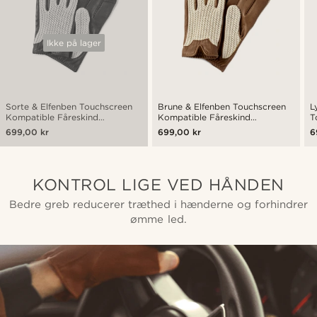
Ikke på lager
Sorte & Elfenben Touchscreen
Brune & Elfenben Touchscreen
L
Kompatible Fåreskind
Kompatible Fåreskind
T
Kørehandsker
Kørehandsker
F
699,00 kr
699,00 kr
6
KONTROL LIGE VED HÅNDEN
Bedre greb reducerer træthed i hænderne og forhindrer
ømme led.