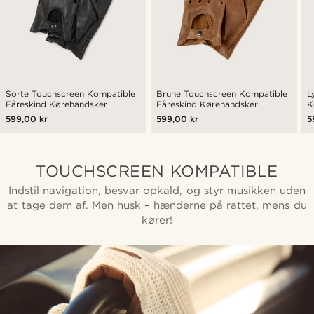
Sorte Touchscreen Kompatible
Brune Touchscreen Kompatible
L
Fåreskind Kørehandsker
Fåreskind Kørehandsker
K
K
599,00 kr
599,00 kr
5
TOUCHSCREEN KOMPATIBLE
Indstil navigation, besvar opkald, og styr musikken uden
at tage dem af. Men husk – hænderne på rattet, mens du
kører!