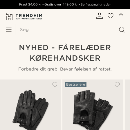
Fragt
34,00 kr
- Gratis over
449,00 kr
-
Se fragtmuligheder
Søg
NYHED - FÅRELÆDER
KØREHANDSKER
Forbedre dit greb. Bevar følelsen af rattet.
Bestsellere