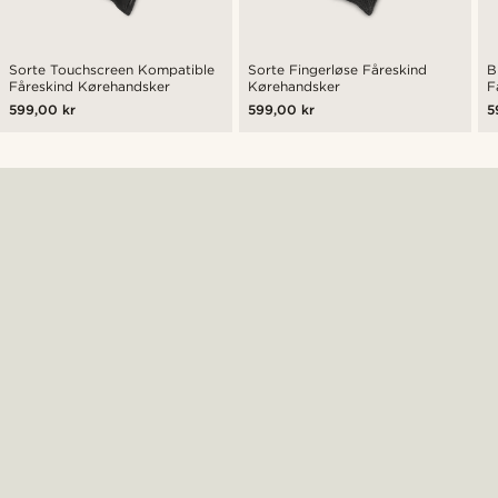
Sorte Touchscreen Kompatible
Sorte Fingerløse Fåreskind
B
Fåreskind Kørehandsker
Kørehandsker
F
599,00 kr
599,00 kr
5