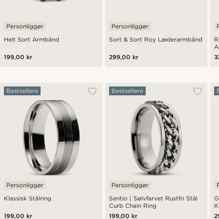
Personliggør
Personliggør
Helt Sort Armbånd
Sort & Sort Roy Læderarmbånd
R
A
199,00 kr
299,00 kr
3
Bestsellere
Bestsellere
Personliggør
Personliggør
Klassisk Stålring
Sentio | Sølvfarvet Rustfri Stål
G
Curb Chain Ring
K
199,00 kr
199,00 kr
2