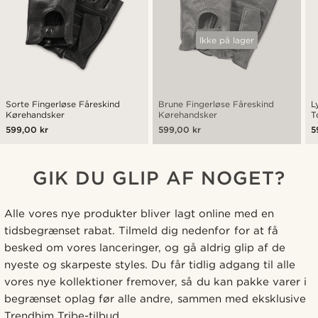
Ikke på lager
Sorte Fingerløse Fåreskind
Brune Fingerløse Fåreskind
L
Kørehandsker
Kørehandsker
T
K
599,00 kr
599,00 kr
5
GIK DU GLIP AF NOGET?
Alle vores nye produkter bliver lagt online med en
tidsbegrænset rabat. Tilmeld dig nedenfor for at få
besked om vores lanceringer, og gå aldrig glip af de
nyeste og skarpeste styles. Du får tidlig adgang til alle
vores nye kollektioner fremover, så du kan pakke varer i
begrænset oplag før alle andre, sammen med eksklusive
Trendhim Tribe-tilbud.