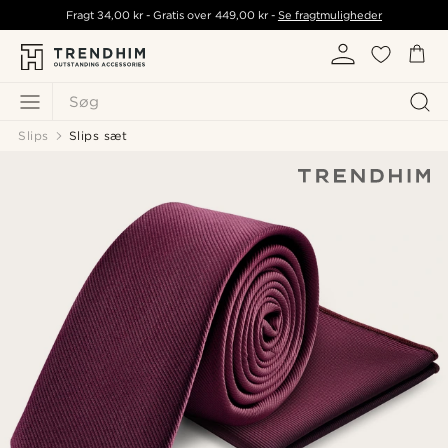
Fragt
34,00 kr
- Gratis over
449,00 kr
-
Se fragtmuligheder
Søg
Slips
Slips sæt