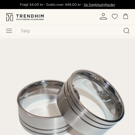
Fragt
34,00 kr
- Gratis over
449,00 kr
-
Se fragtmuligheder
Søg