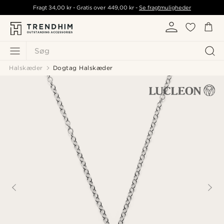
Fragt
34,00 kr
- Gratis over
449,00 kr
-
Se fragtmuligheder
Søg
Halskæder
Dogtag Halskæder