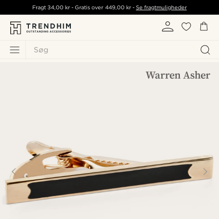
Fragt
34,00 kr
- Gratis over
449,00 kr
-
Se fragtmuligheder
Søg