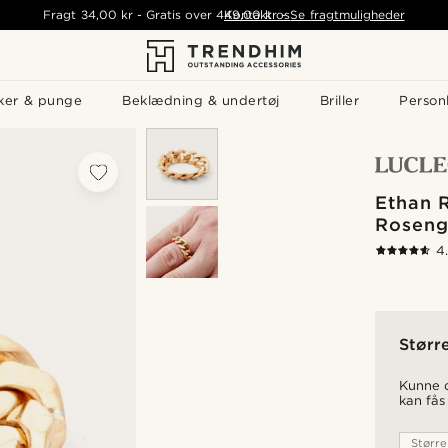
Fragt
34,00 kr
-
Gratis over
449,00 kr
Kontakt os
-
Se fragtmuligheder
ker & punge
Beklædning & undertøj
Briller
Personl
Ethan R
Roseng
4
Størr
Kunne d
kan fås
Større