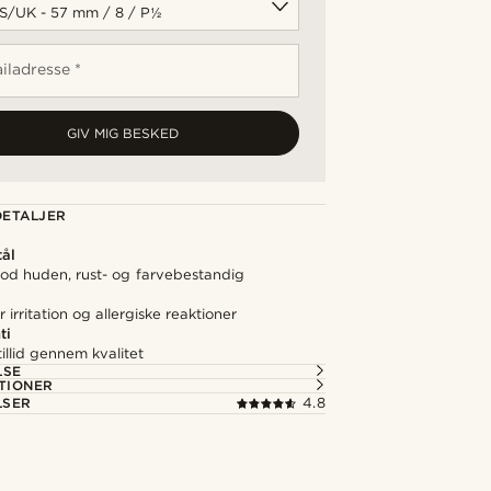
iladresse *
GIV MIG BESKED
ETALJER
tål
d huden, rust- og farvebestandig
irritation og allergiske reaktioner
ti
illid gennem kvalitet
LSE
TIONER
LSER
4.8