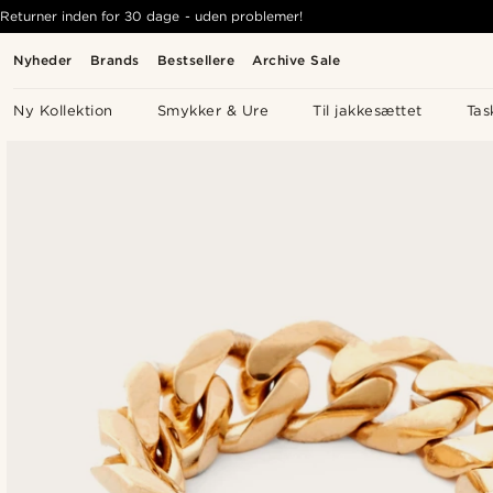
Returner inden for 30 dage - uden problemer!
Nyheder
Brands
Bestsellere
Archive Sale
Ny Kollektion
Smykker & Ure
Til jakkesættet
Tas