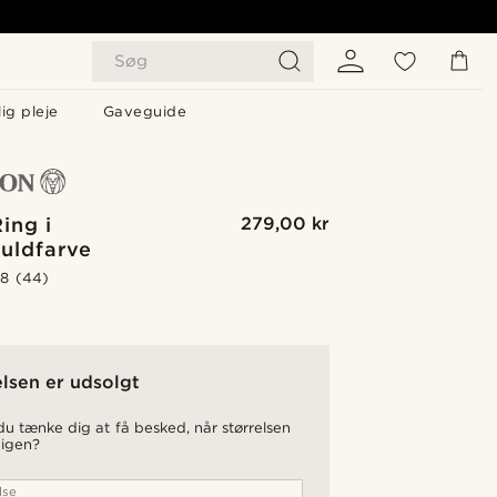
Søg
ig pleje
Gaveguide
ing i
279,00 kr
uldfarve
.8
(44)
elsen er udsolgt
u tænke dig at få besked, når størrelsen
 igen?
lse