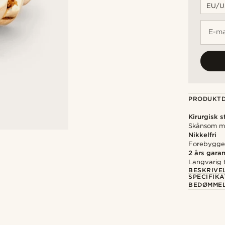
E-ma
PRODUKTD
Kirurgisk s
Skånsom mo
Nikkelfri
Forebygger 
2 års garan
Langvarig t
BESKRIVE
SPECIFIKA
BEDØMME