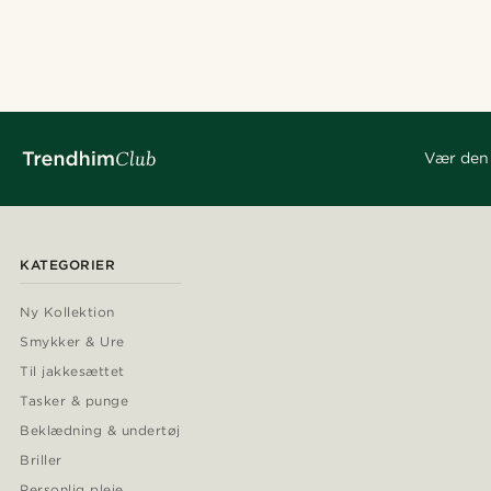
Vær den 
KATEGORIER
Ny Kollektion
Smykker & Ure
Til jakkesættet
Tasker & punge
Beklædning & undertøj
Briller
Personlig pleje