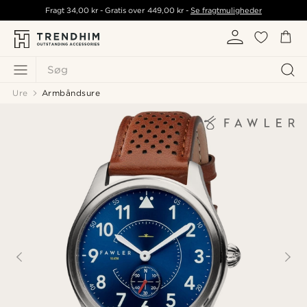
Fragt
34,00 kr
- Gratis over
449,00 kr
-
Se fragtmuligheder
Søg
Ure
Armbåndsure