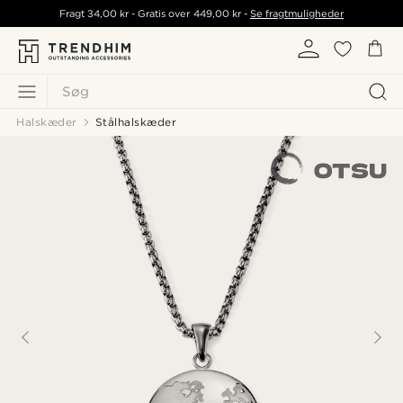
Fragt
34,00 kr
- Gratis over
449,00 kr
-
Se fragtmuligheder
Søg
Halskæder
Stålhalskæder