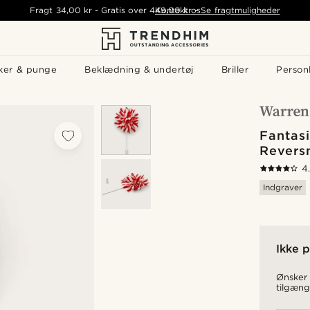
Fragt
34,00 kr
-
Gratis over
449,00 kr
Kontakt os
-
Se fragtmuligheder
ker & punge
Beklædning & undertøj
Briller
Personl
Fantas
Revers
4
Indgraver
Ikke p
Ønsker 
tilgæng