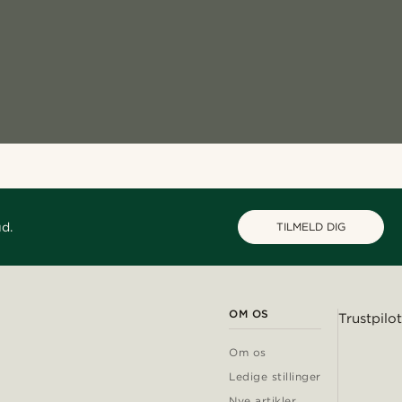
ud.
TILMELD DIG
OM OS
Trustpilot
Om os
Ledige stillinger
Nye artikler