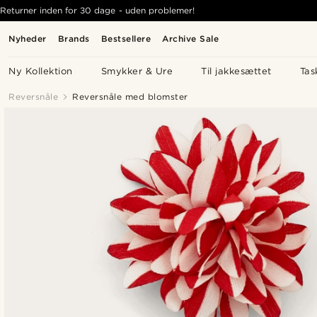
Returner inden for 30 dage - uden problemer!
Nyheder
Brands
Bestsellere
Archive Sale
Ny Kollektion
Smykker & Ure
Til jakkesættet
Tas
Reversnåle
Reversnåle med blomster