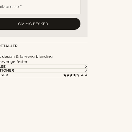
iladresse *
GIV MIG BESKED
ETALJER
 design & farverig blanding
farverige fester
LSE
TIONER
LSER
4.4