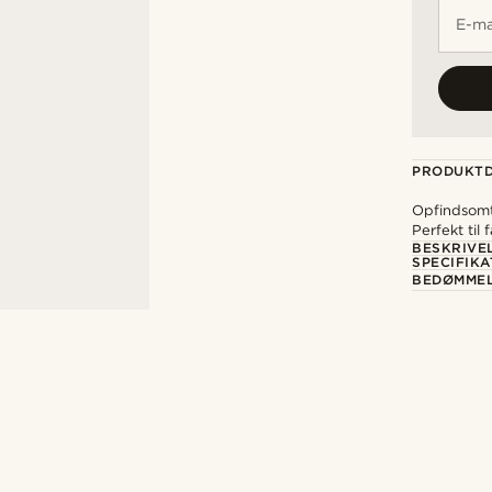
E-ma
PRODUKTD
Opfindsomt
Perfekt til 
BESKRIVE
SPECIFIKA
BEDØMME