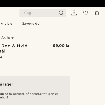
Søg
ig pleje
Gaveguide
i Rød & Hvid
99,00 kr
nål
.4
å lager
du at få besked, når produktet igen er
eligt?