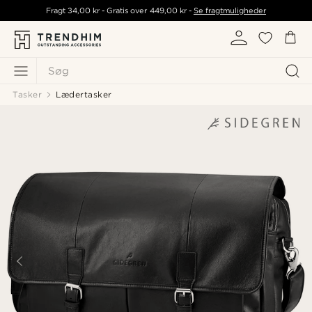
Fragt
34,00 kr
- Gratis over
449,00 kr
-
Se fragtmuligheder
Søg
Tasker
Lædertasker