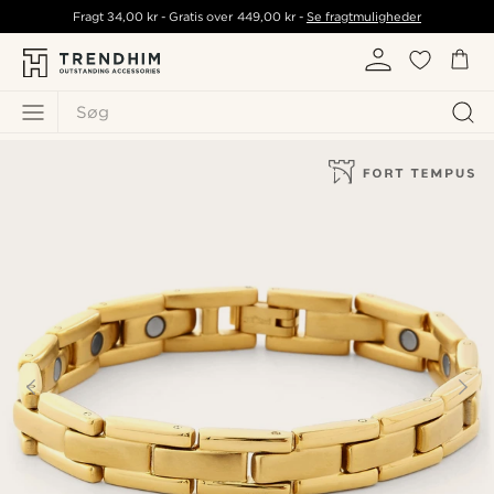
Fragt
34,00 kr
- Gratis over
449,00 kr
-
Se fragtmuligheder
Søg