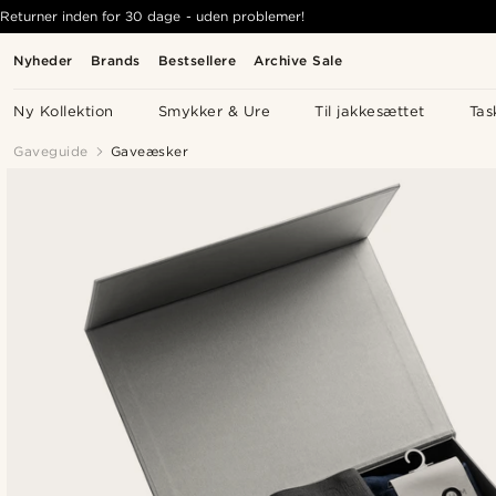
Returner inden for 30 dage - uden problemer!
Nyheder
Brands
Bestsellere
Archive Sale
Ny Kollektion
Smykker & Ure
Til jakkesættet
Tas
Gaveguide
Gaveæsker