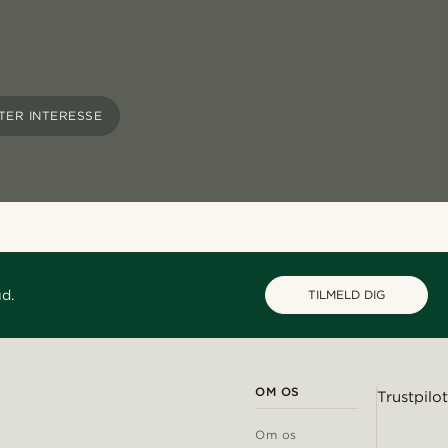
TER INTERESSE
ud.
TILMELD DIG
OM OS
Trustpilot
Om os