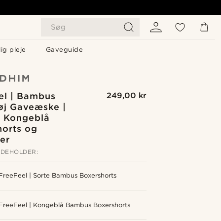
Søg
ig pleje
Gaveguide
el | Bambus
249,00 kr
øj Gaveæske |
& Kongeblå
horts og
er
NDEHOLDER:
FreeFeel | Sorte Bambus Boxershorts
FreeFeel | Kongeblå Bambus Boxershorts