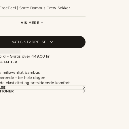
FreeFeel | Sorte Bambus Crew Sokker
FreeFeel | Kongeblå Bambus Crew Sokker
VIS MERE
VÆLG STØRRELSE
 kr - Gratis over 449,00 kr
ETALJER
g miljøvenligt bambus
erende - tør hele dagen
e elasticitet og tætsiddende komfort
LSE
TIONER