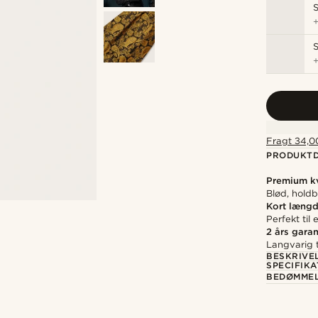
S
S
Fragt 34,00
PRODUKTD
Premium kv
Blød, holdb
Kort læng
Perfekt til
2 års garan
Langvarig t
BESKRIVE
SPECIFIKA
BEDØMME