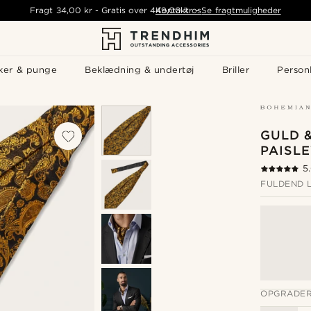
Fragt
34,00 kr
-
Gratis over
449,00 kr
Kontakt os
-
Se fragtmuligheder
ker & punge
Beklædning & undertøj
Briller
Personl
GULD 
PAISLE
5
FULDEND 
OPGRADER