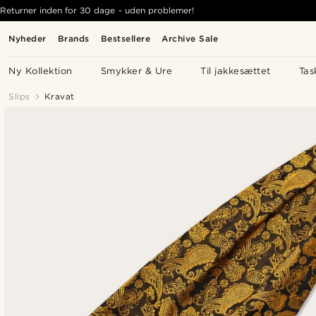
Returner inden for 30 dage - uden problemer!
Nyheder
Brands
Bestsellere
Archive Sale
Ny Kollektion
Smykker & Ure
Til jakkesættet
Tas
Slips
Kravat