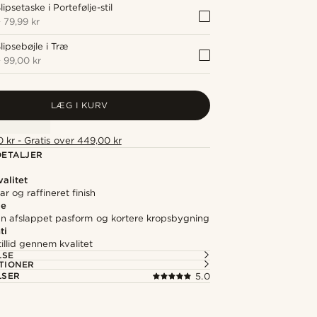
lipsetaske i Portefølje-stil
+
79,99 kr
lipsebøjle i Træ
+
99,00 kr
LÆG I KURV
 kr - Gratis over 449,00 kr
ETALJER
alitet
ar og raffineret finish
de
 en afslappet pasform og kortere kropsbygning
ti
illid gennem kvalitet
LSE
TIONER
LSER
5.0