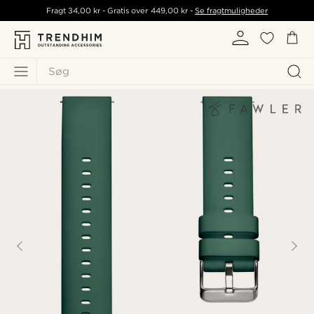
Fragt
34,00 kr
- Gratis over
449,00 kr
-
Se fragtmuligheder
Søg