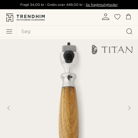
Fragt
34,00 kr
- Gratis over
449,00 kr
-
Se fragtmuligheder
Søg