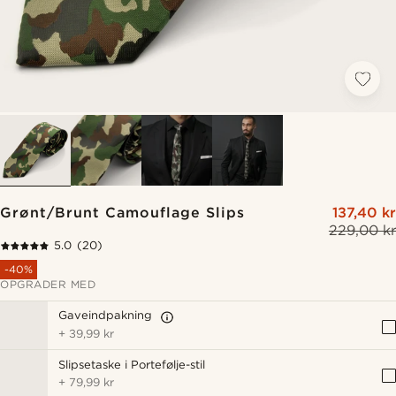
Grønt/Brunt Camouflage Slips
137,40 kr
229,00 kr
5.0
(20)
-40%
OPGRADER MED
Gaveindpakning
+
39,99 kr
Slipsetaske i Portefølje-stil
+
79,99 kr