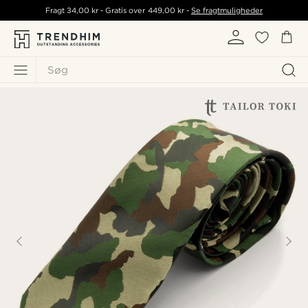
Fragt
34,00 kr
- Gratis over
449,00 kr
-
Se fragtmuligheder
Søg