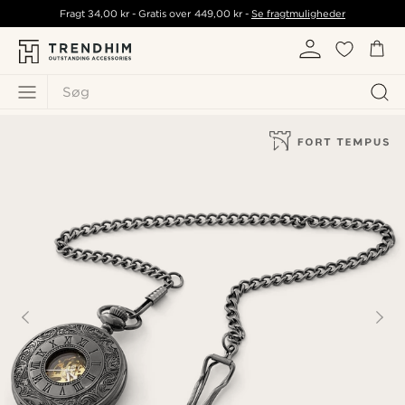
Fragt
34,00 kr
- Gratis over
449,00 kr
-
Se fragtmuligheder
Søg