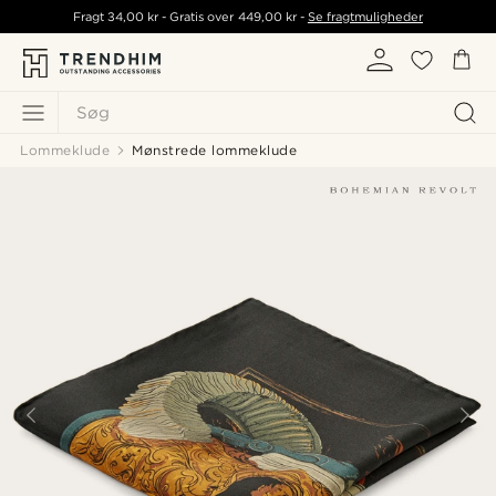
Fragt
34,00 kr
- Gratis over
449,00 kr
-
Se fragtmuligheder
Søg
Lommeklude
Mønstrede lommeklude