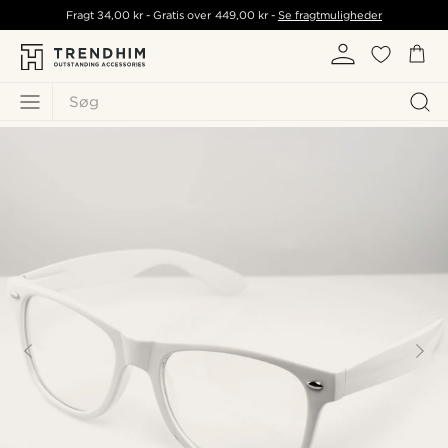
Fragt
34,00 kr
- Gratis over
449,00 kr
-
Se fragtmuligheder
Søg