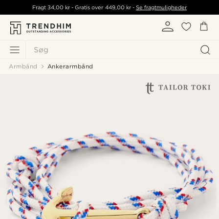
Fragt
34,00 kr
- Gratis over
449,00 kr
-
Se fragtmuligheder
Søg
Armbånd
Ankerarmbånd