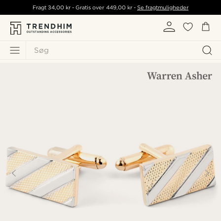
Fragt
34,00 kr
- Gratis over
449,00 kr
-
Se fragtmuligheder
Søg